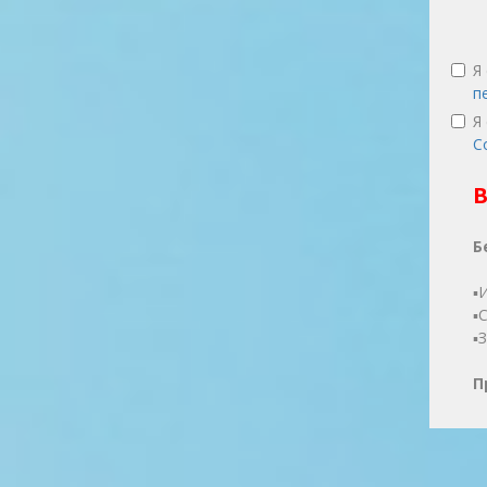
Я
п
Я
С
В
Б
▪
▪
▪
П