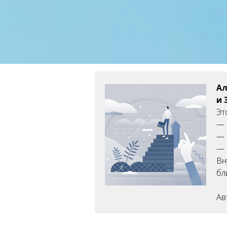
Ал
и 
Эт
— 
— 
— 
Вн
бл
Ав