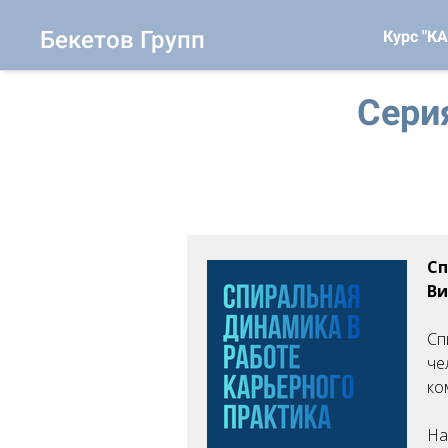
Ссылка на это место страницы:
#glavnaya
Бекетов Групп
Курс "
Сери
Ссылка на это место страницы:
#career_practice
Сп
Ви
Сп
че
ко
На