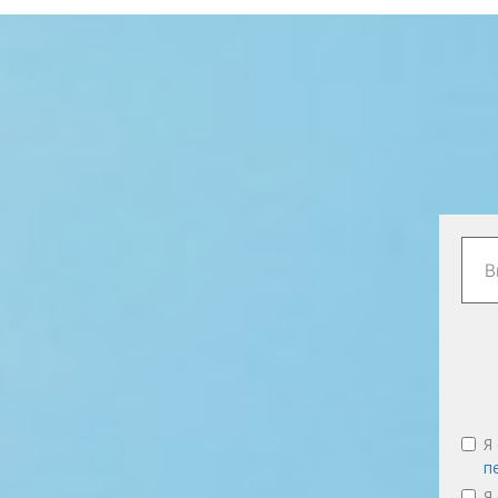
Я
п
Я