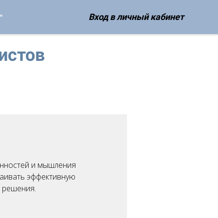
Вход в личный кабинет
"
истов
енностей и мышления
раивать эффективную
 решения.