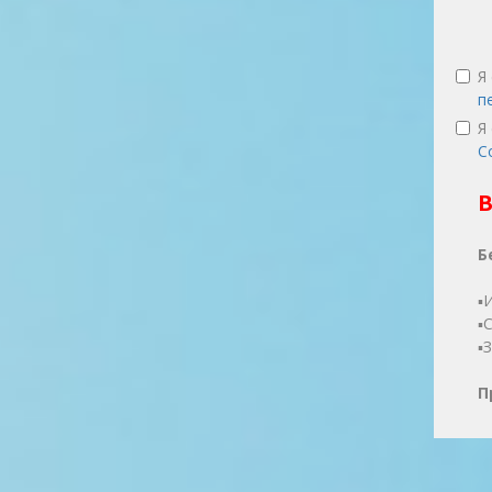
Я
п
Я
С
В
Б
▪
▪
▪
П