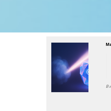
Ссылка на это место страницы:
#ICW-ICF2026
Ма
В 