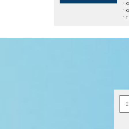
•
к
•
к
• 