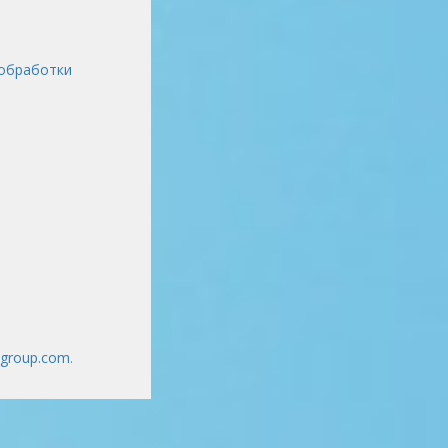
обработки
vgroup.com
.